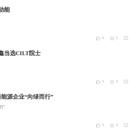
动能
0
0
当选CILT院士
0
0
新能源企业“向绿而行”
行”
0
0