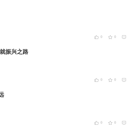
0
0
铺就振兴之路
0
0
远
0
0