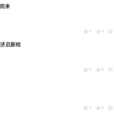
速而来
0
0
经济启新程
0
0
0
0