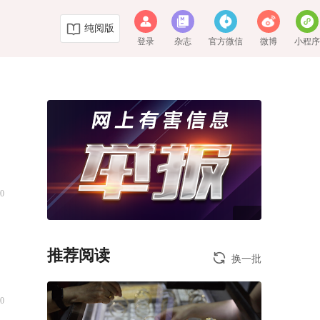
纯阅版
登录
杂志
官方微信
微博
小程
0
推荐阅读
换一批
0