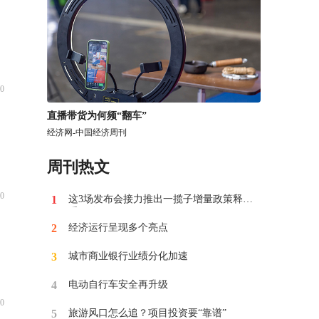
0
​直播带货为何频“翻车”
经济网-中国经济周刊
周刊热文
0
1
这3场发布会接力推出一揽子增量政策释放
重要信号
2
经济运行呈现多个亮点
3
​城市商业银行业绩分化加速
4
电动自行车安全再升级
0
5
​旅游风口怎么追？项目投资要“靠谱”