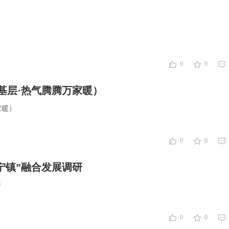
0
0
基层·热气腾腾万家暖）
家暖）
0
0
宁镇”融合发展调研
研
0
0