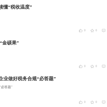
读懂“税收温度”
0
0
“金硕果”
0
0
企业做好税务合规“必答题”
必答题”
0
0