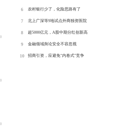
6
​农村银行少了，化险思路有了
7
​北上广深等9地试点外商独资医院
8
​超5000亿元，A股中期分红创新高
0
9
​金融领域舆论安全不容忽视
10
招商引资，应避免“内卷式”竞争
0
0