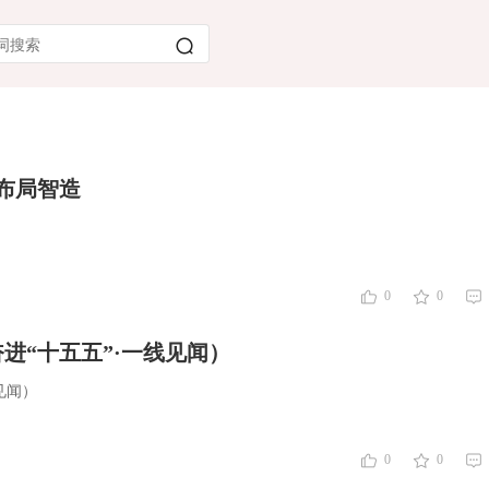
布局智造
0
0
进“十五五”·一线见闻）
见闻）
0
0