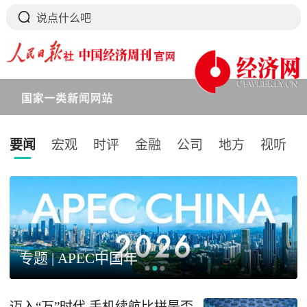
要闻
宏观
时评
金融
公司
地方
视听
下拉刷新
专题 | APEC中国年
迈入“万”时代 手机续航比拼是否