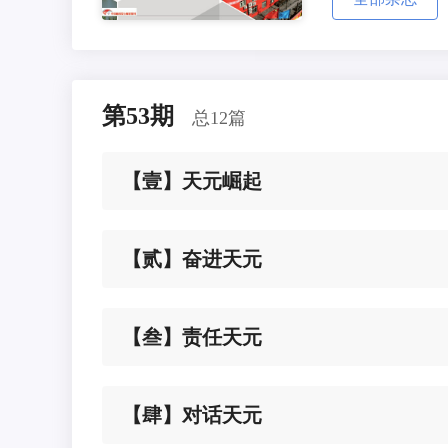
第53期
总12篇
【壹】天元崛起
【贰】奋进天元
【叁】责任天元
【肆】对话天元