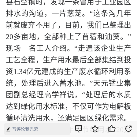
县石空镇时，发现一条曾用于工业园区
排水的沟道，一片葱茏。“这条沟几年
前就废弃不用了，目前，我们已整理出
20多亩地，全部种上了苜蓿和油葵。”
现场一名工人介绍。“走遍该企业生产
工艺全程，生产用水最后全部集结到投
资1.34亿元建成的生产废水循环利用系
统，处理后进入蓄水池。”天元锰业集
团副总经理高学祥说，“处理后的水质
达到绿化用水标准，不仅可作为电解板
循环清洗用水，还满足园区绿化需求。
仅水循环一项，每年可节约用水120万
写评论我光荣