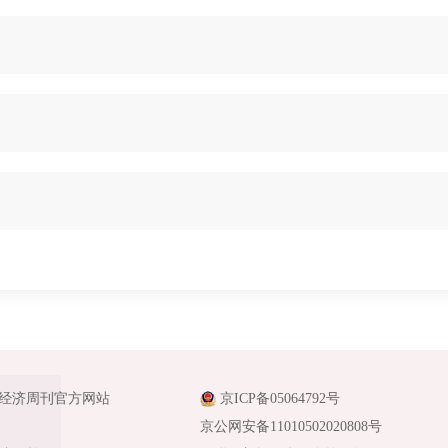
经济周刊官方网站
京ICP备05064792号
京公网安备11010502020808号