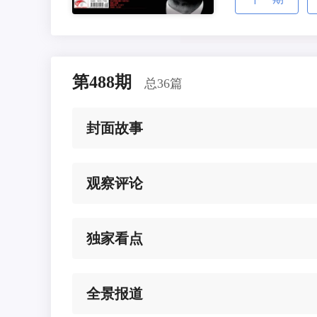
第488期
总36篇
封面故事
观察评论
独家看点
全景报道