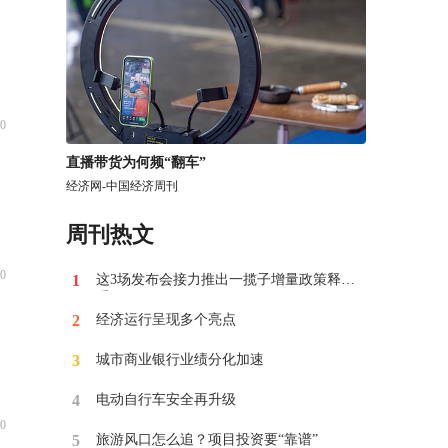
0
​直播带货为何频“翻车”
经济网-中国经济周刊
周刊热文
0
1
这3场发布会接力推出一揽子增量政策释放
重要信号
2
经济运行呈现多个亮点
3
​城市商业银行业绩分化加速
4
电动自行车安全再升级
0
5
​旅游风口怎么追？项目投资要“靠谱”