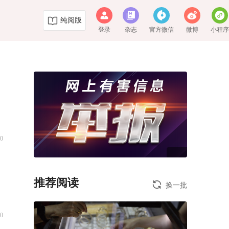
纯阅版
登录
杂志
官方微信
微博
小程
0
推荐阅读
换一批
0