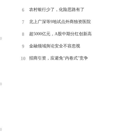
6
​农村银行少了，化险思路有了
7
​北上广深等9地试点外商独资医院
8
​超5000亿元，A股中期分红创新高
0
9
​金融领域舆论安全不容忽视
10
招商引资，应避免“内卷式”竞争
0
0