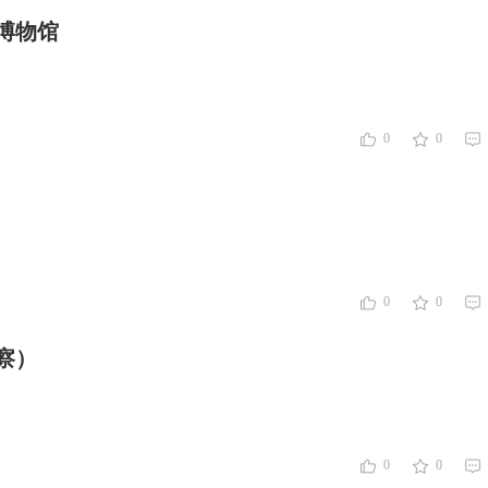
博物馆
0
0
0
0
察）
0
0