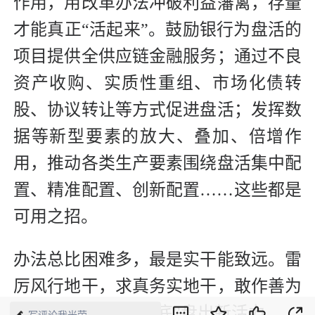
作用，用改革办法冲破利益藩篱，存量
才能真正“活起来”。鼓励银行为盘活的
项目提供全供应链金融服务；通过不良
资产收购、实质性重组、市场化债转
股、协议转让等方式促进盘活；发挥数
据等新型要素的放大、叠加、倍增作
用，推动各类生产要素围绕盘活集中配
置、精准配置、创新配置……这些都是
可用之招。
办法总比困难多，最是实干能致远。雷
厉风行地干，求真务实地干，敢作善为
地干，定能把“老家底”盘出新活力。