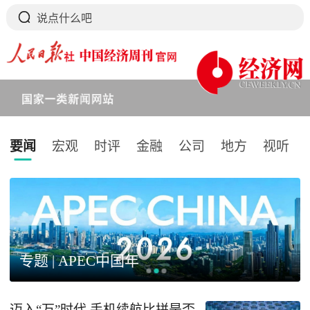
要闻
宏观
时评
金融
公司
地方
视听
下拉刷新
专题 | APEC中国年
迈入“万”时代 手机续航比拼是否