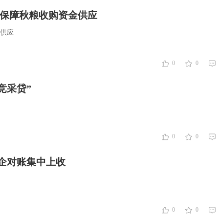
力保障秋粮收购资金供应
金供应
0
0
竞采贷”
0
0
企对账集中上收
0
0