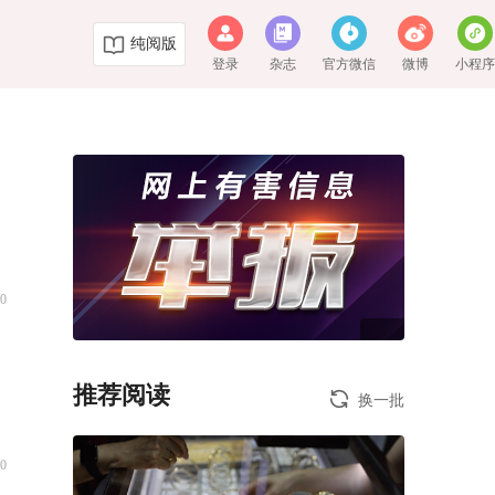
纯阅版
登录
杂志
官方微信
微博
小程
0
推荐阅读
换一批
0