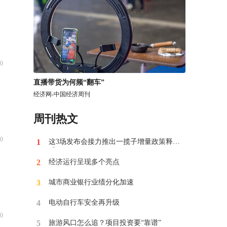
0
​直播带货为何频“翻车”
经济网-中国经济周刊
周刊热文
0
1
这3场发布会接力推出一揽子增量政策释放
重要信号
2
经济运行呈现多个亮点
3
​城市商业银行业绩分化加速
4
电动自行车安全再升级
0
5
​旅游风口怎么追？项目投资要“靠谱”