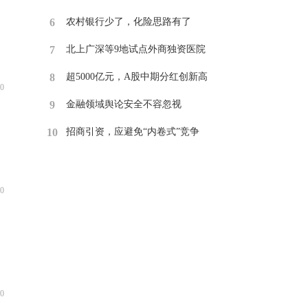
6
​农村银行少了，化险思路有了
7
​北上广深等9地试点外商独资医院
8
​超5000亿元，A股中期分红创新高
0
9
​金融领域舆论安全不容忽视
10
招商引资，应避免“内卷式”竞争
0
0