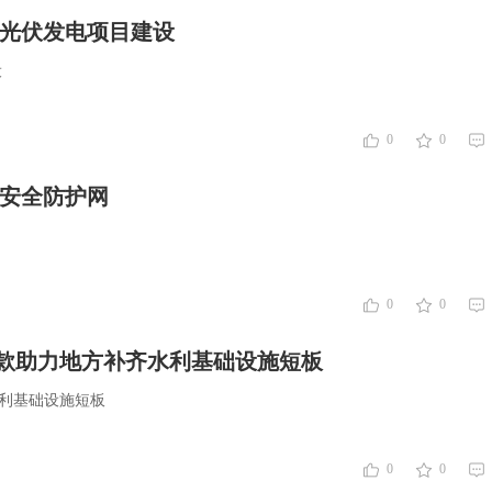
持光伏发电项目建设
设
0
0
行：以练促防筑根基 织密安全防护网
0
0
贷款助力地方补齐水利基础设施短板
水利基础设施短板
0
0