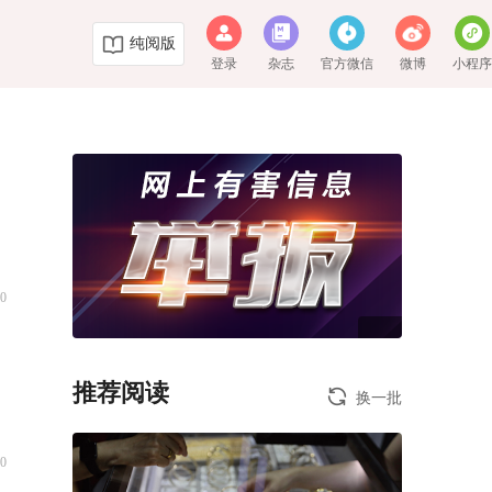
纯阅版
登录
杂志
官方微信
微博
小程
0
推荐阅读
换一批
0