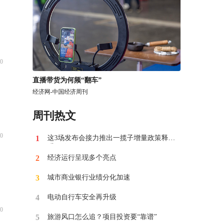
0
​直播带货为何频“翻车”
经济网-中国经济周刊
周刊热文
0
1
这3场发布会接力推出一揽子增量政策释放
重要信号
2
经济运行呈现多个亮点
3
​城市商业银行业绩分化加速
4
电动自行车安全再升级
0
5
​旅游风口怎么追？项目投资要“靠谱”