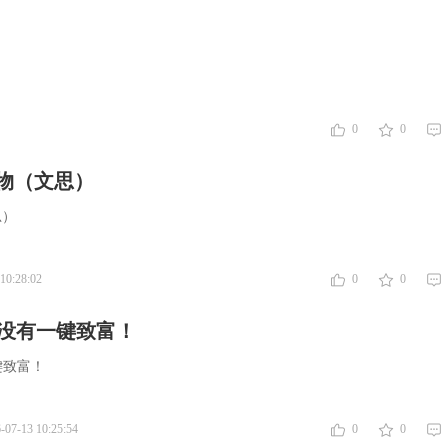
0
0
物（文思）
思）
10:28:02
0
0
资没有一键致富！
键致富！
-07-13 10:25:54
0
0