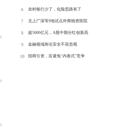
6
​农村银行少了，化险思路有了
7
​北上广深等9地试点外商独资医院
8
​超5000亿元，A股中期分红创新高
0
9
​金融领域舆论安全不容忽视
10
招商引资，应避免“内卷式”竞争
0
0