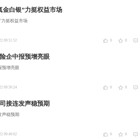
真金白银”力挺权益市场
”力挺权益市场
22 09:51:52
0
0
 险企中报预增亮眼
报预增亮眼
22 09:50:24
0
0
公司接连发声稳预期
发声稳预期
22 09:49:02
0
0