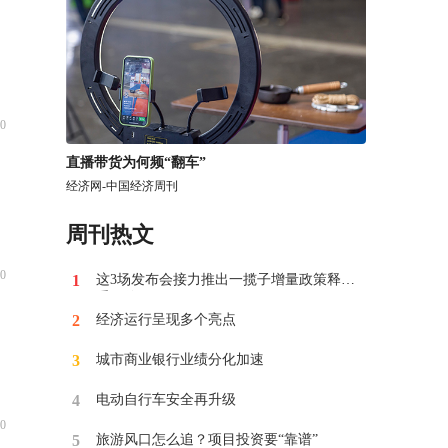
0
​直播带货为何频“翻车”
经济网-中国经济周刊
周刊热文
0
1
这3场发布会接力推出一揽子增量政策释放
重要信号
2
经济运行呈现多个亮点
3
​城市商业银行业绩分化加速
4
电动自行车安全再升级
0
5
​旅游风口怎么追？项目投资要“靠谱”