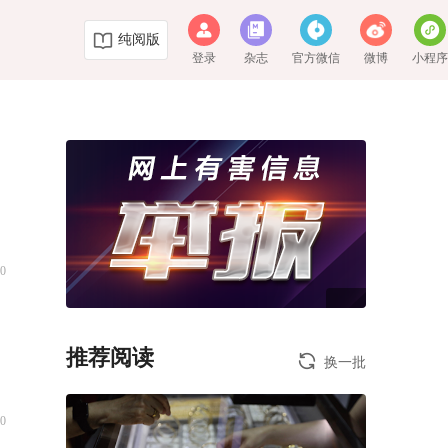
纯阅版
登录
杂志
官方微信
微博
小程
0
推荐阅读
换一批
0