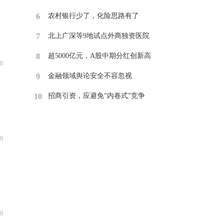
6
​农村银行少了，化险思路有了
7
​北上广深等9地试点外商独资医院
8
​超5000亿元，A股中期分红创新高
0
9
​金融领域舆论安全不容忽视
10
招商引资，应避免“内卷式”竞争
0
0