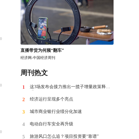
0
​直播带货为何频“翻车”
经济网-中国经济周刊
周刊热文
0
1
这3场发布会接力推出一揽子增量政策释放
重要信号
2
经济运行呈现多个亮点
3
​城市商业银行业绩分化加速
4
电动自行车安全再升级
0
5
​旅游风口怎么追？项目投资要“靠谱”