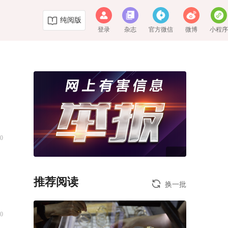
纯阅版
登录
杂志
官方微信
微博
小程
0
推荐阅读
换一批
0