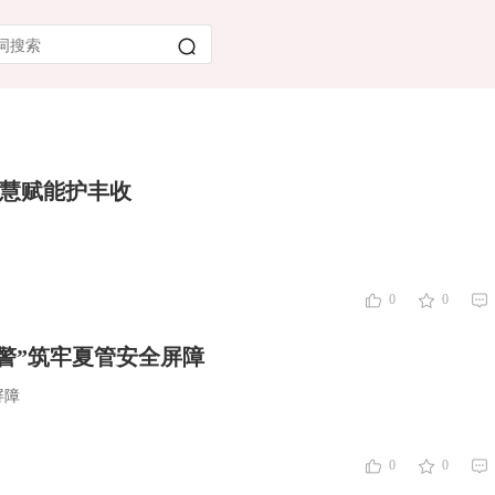
智慧赋能护丰收
0
0
警”筑牢夏管安全屏障
屏障
0
0