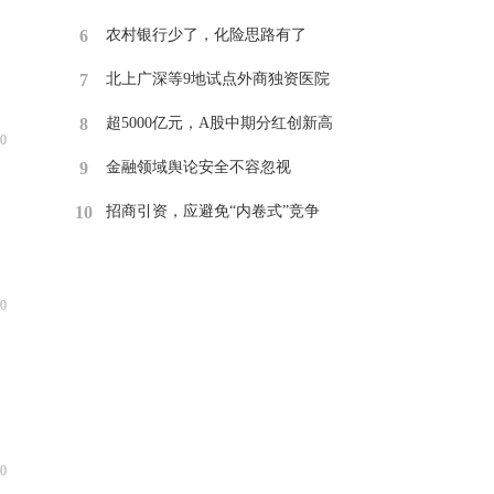
6
​农村银行少了，化险思路有了
7
​北上广深等9地试点外商独资医院
8
​超5000亿元，A股中期分红创新高
0
9
​金融领域舆论安全不容忽视
10
招商引资，应避免“内卷式”竞争
0
0