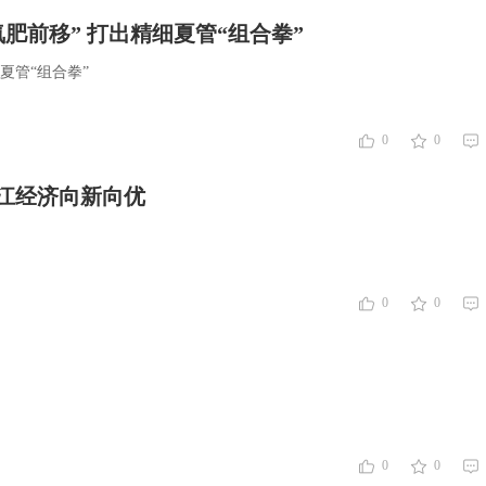
“氮肥前移” 打出精细夏管“组合拳”
细夏管“组合拳”
0
0
江经济向新向优
0
0
0
0