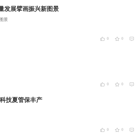
量发展擘画振兴新图景
图景
0
0
0
0
 科技夏管保丰产
0
0