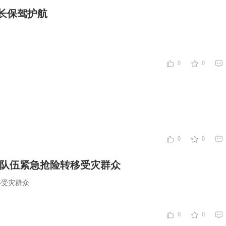
长保驾护航
0
0
0
0
降雨 消防救援机动队伍紧急抢险转移受灾群众
抢险转移受灾群众
0
0