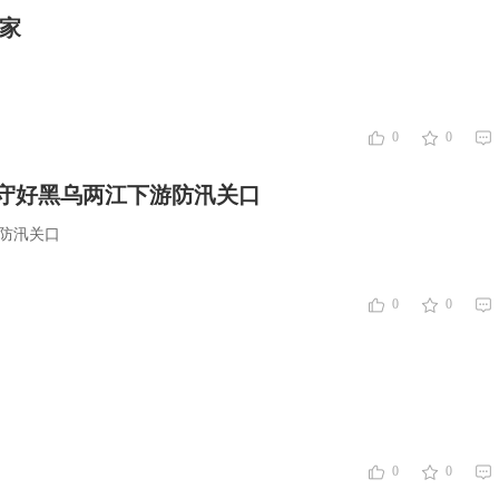
家
0
0
守好黑乌两江下游防汛关口
防汛关口
0
0
0
0