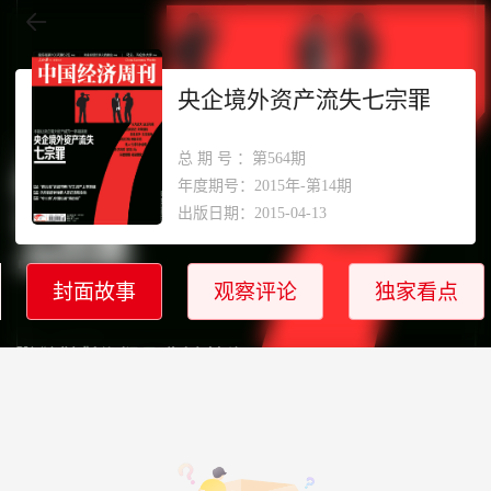
央企境外资产流失七宗罪
总期号
：第564期
年度期号：2015年-第14期
出版日期：2015-04-13
封面故事
观察评论
独家看点