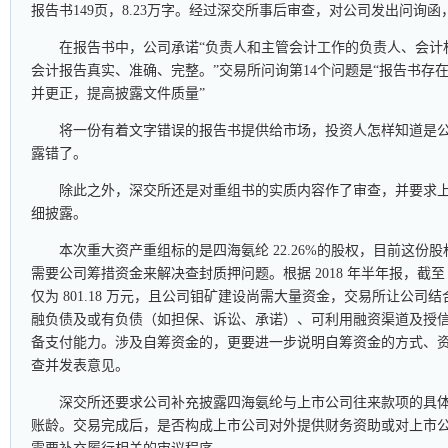
报告书149页，8.23万字。经过深交所事后审查，对公司发出问询函
在报告书中，公司承诺“负责人和主管会计工作的负责人、会计
会计报告真实、准确、完整。”交易所问询第14个问题是“报告书存
并更正，提高披露文件质量”
将一份有着文字错误的报告书提供给市场，投资人怎样知道是
露错了。
除此之外，深交所还是对重组书的实质内容作了审查，并要求
细披露。
本次重大资产重组标的是四海氨纶 22.26%的股权，目前这份
需要公司筹措资金来解决查封质押问题。根据 2018 年半年报，截至 6
仅为 801.18 万元，且公司钼矿建设尚需大量资金，交易所让公
融负债及或有负债（如担保、诉讼、承诺）、可利用融资渠道及授
备支付能力。涉及自筹资金的，更要进一步说明自筹资金的方式、
查并发表意见。
深交所还要求公司补充披露四海氨纶与上市公司往来款项的具
账龄。交易完成后，是否构成上市公司对外提供财务资助或对上市