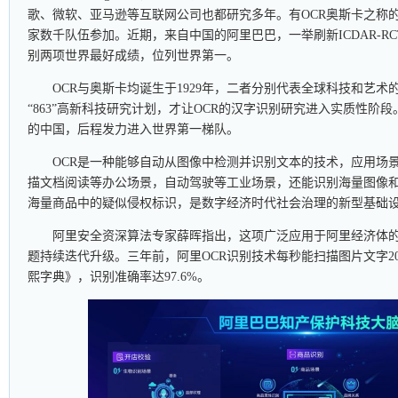
歌、微软、亚马逊等互联网公司也都研究多年。有OCR奥斯卡之称的
家数千队伍参加。近期，来自中国的阿里巴巴，一举刷新ICDAR-RC
别两项世界最好成绩，位列世界第一。
OCR与奥斯卡均诞生于1929年，二者分别代表全球科技和艺术的
“863”高新科技研究计划，才让OCR的汉字识别研究进入实质性阶
的中国，后程发力进入世界第一梯队。
OCR是一种能够自动从图像中检测并识别文本的技术，应用场
描文档阅读等办公场景，自动驾驶等工业场景，还能识别海量图像
海量商品中的疑似侵权标识，是数字经济时代社会治理的新型基础
阿里安全资深算法专家薛晖指出，这项广泛应用于阿里经济体
题持续迭代升级。三年前，阿里OCR识别技术每秒能扫描图片文字20
熙字典》，识别准确率达97.6%。