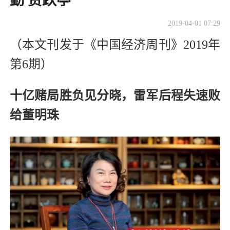
勤 贾跃亭
2019-04-01 07:29
（本文刊发于《中国经济周刊》2019年
第6期）
十亿赌局胜负见分晓，雷军后程失速败
给董明珠