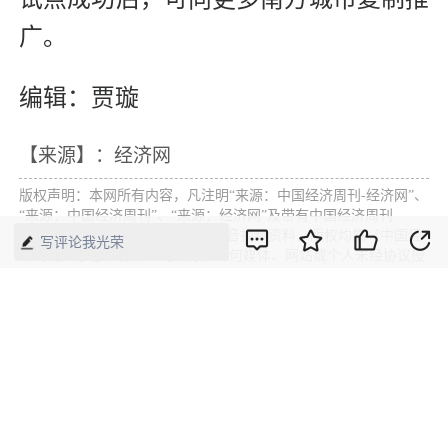
广。
编辑：贾璇
【来源】：经济网
版权声明：本网所有内容，凡注明“来源：中国经济周刊-经济网”、
“来源：中国经济周刊”、“来源：经济网”及带有中国经济周刊
LOGO、水印的所有文字、图片和音视频资料，版权均属《中国经
写评论我光荣
济周刊》杂志社有限公司所有，任何媒体、网站或个人未经协议授
权不得转载、摘编、链接、转贴或以其他方式使用。已经协议授权
的，在下载、转载使用时必须注明“来源：中国经济周刊-经济网”、
“来源：中国经济周刊”、“来源：经济网”，不得改动标题及文字内
容，违者将依法追究责任。 凡本网注明“来源：XXX（非中国经济
周刊或经济网）”的文/图等稿件，均转载自其它媒体，转载目的在
于传递更多信息，并不代表本网赞同其观点和对其真实性负责。如
其他媒体、网站或个人转载使用，请与著作权人联系，并自负法律
责任。