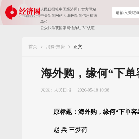
人民日报社中国经济周刊官方网站
中央新闻网站 互联网新闻信息稿源
单位
公众账号获国家网信办红“V”认证
首页
消费·投资
正文
海外购，缘何“下单
来源：
人民日报
2026-05-18 10:38
原标题：海外购，缘何“下单容
赵 兵 王梦荷