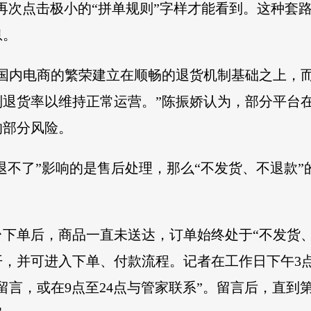
后再次点击极小的“拼单规则”字样才能看到。这种套
息。
。国内电商的繁荣建立在顺畅的退货机制基础之上，
制退货率以维持正常运营。”陈振娇认为，部分平台
的部分风险。
“退不了”影响的是售后处理，那么“不发货、不退款
下单后，商品一直未送达，订单始终处于“不发货
开，并可进入下单、付款流程。记者在工作日下午3
留言，或在9点至24点与管家联系”。留言后，直到