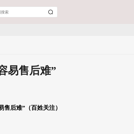
容易售后难”
易售后难”（百姓关注）