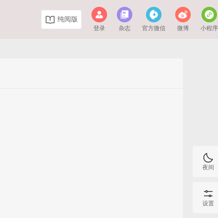
纯阅版
登录
杂志
官方微信
微博
小程
夜间
设置