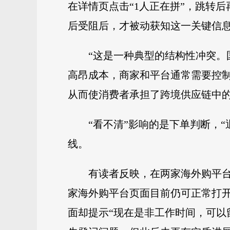
在详情页点击“1人正在拼”，跳转
后受阻后，才被动获知这一关键信
“这是一种典型的结构性冲突
高昂成本，商家和平台通常需要控
从而使消费者承担了跨境供应链中
“看不清”影响的是下单判断，
线。
有读者反映，在两家海外购平台
家海外购平台页面目前仍可正常打
面却提示“现在是非工作时间，可以