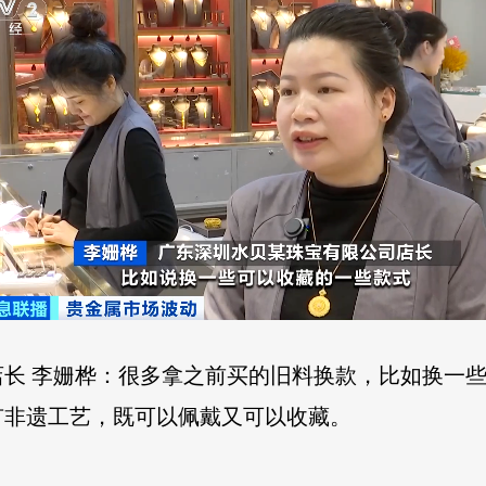
长 李姗桦：很多拿之前买的旧料换款，比如换一
有非遗工艺，既可以佩戴又可以收藏。