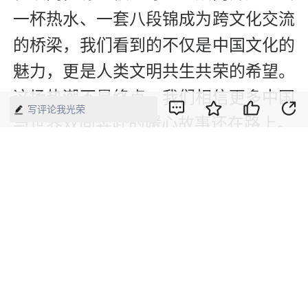
一杯热水、一套八段锦成为跨文化交流
的桥梁，我们看到的不仅是中国文化的
魅力，更是人类文明共生共荣的希望。
这场热潮不是终点，我们相信更多中国
写评论我光荣
与世界双向奔赴的暖心故事还在路上。
【来源】：人民日报经济社会微信公号
版权声明：本网所有内容，凡注明“来源：中国经济周刊-经济网”、
“来源：中国经济周刊”、“来源：经济网”及带有中国经济周刊
LOGO、水印的所有文字、图片和音视频资料，版权均属《中国经
济周刊》杂志社有限公司所有，任何媒体、网站或个人未经协议授
权不得转载、摘编、链接、转贴或以其他方式使用。已经协议授权
的，在下载、转载使用时必须注明“来源：中国经济周刊-经济网”、
“来源：中国经济周刊”、“来源：经济网”，不得改动标题及文字内
容，违者将依法追究责任。 凡本网注明“来源：XXX（非中国经济
周刊或经济网）”的文/图等稿件，均转载自其它媒体，转载目的在