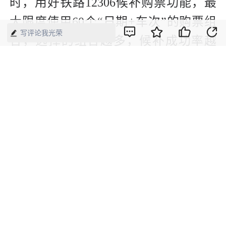
时，用好铁路12306候补购票功能，最
大限度使用60个“日期+车次”的购票组
写评论我光荣
合，选择的组合越多，候补成功率越
高。在直达车票售罄的情况下，还可根
据铁路12306推荐的最优方案，采用同
车接续、中转换乘等方式购票出行；符
合条件的学生、务工人员可通过铁路
12306开设的预约购票服务专区购买车
票。
易超介绍，为营造公平公正的购票环
境，铁路部门还采取了多种举措，比如
对异常访问进行识别认定，对异常请求