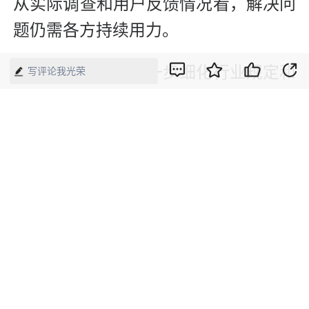
从实际调查和用户反馈情况看，解决问
题仍需各方持续用力。
贾志强认为，应进一步细化行业规定和
写评论我光荣
服务标准。消费者权益保护法等提供了
最基本的法律保障框架，监管部门和行
业协会可在相应条款基础上，制定更为
详细的规范性文件，对运营商的销售行
为进行约束。同时，监管部门对上述乱
象应加大日常执法监管力度，还要畅通
投诉渠道，为消费者维权提供有力保
障。