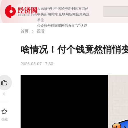
人民日报社中国经济周刊官方网站
中央新闻网站 互联网新闻信息稿源
单位
公众账号获国家网信办红“V”认证
首页
视听
啥情况！付个钱竟然悄悄
2026-05-07 17:30
0
收藏