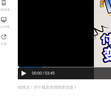
手机阅读
网上订阅
分享
00:00 / 03:45
啥情况！付个钱竟然悄悄变负债？