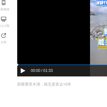
手机阅读
网上订阅
分享
00:00 / 01:33
新疆赛里木湖，能见度直达16米