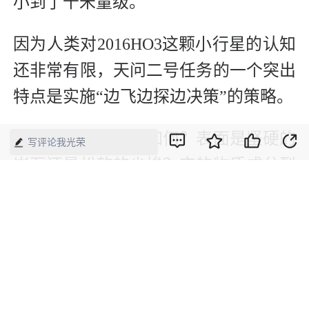
小到了千米量级。
因为人类对2016HO3这颗小行星的认知
还非常有限，天问二号任务的一个突出
特点是实施“边飞边探边决策”的策略。
小行星的具体形状如何？表面是坚硬的
写评论我光荣
岩石还是松软的尘埃？它的物质成分到
底是怎样的？……这些不确定性，对探
测器的自主化程度和适应能力提出了极
高要求。
天问二号探测器配备了11台科学载荷，