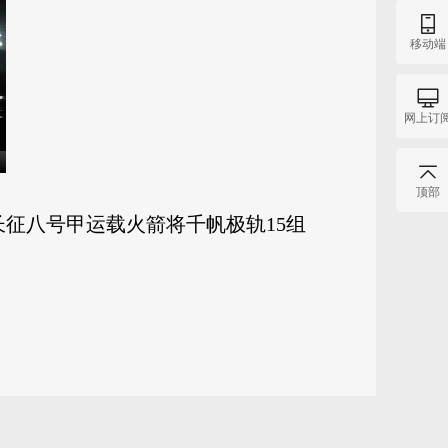
移动端
网上订
顶部
长征八号甲运载火箭将千帆极轨15组