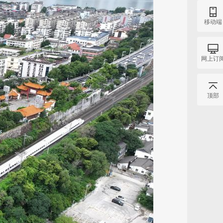
移动端
网上订
顶部