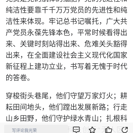
纯洁性要靠千千万万党员的先进性和纯
洁性来体现。牢记总书记嘱托，广大共
产党员永葆先锋本色，平常时候看得出
来、关键时刻站得出来、危难关头豁得
出来，在全面建设社会主义现代化国家
新征程上建功立业，书写着无愧于时代
的答卷。
穿梭街头巷尾，他们守望万家灯火；耕
耘田间地头，他们蹚出发展新路；行走
山乡田野，他们守护绿水青山；扎根科
研一线，他们勇闯科技创新“无人区”
写评论我光荣