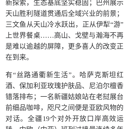
新探索，生态基底坚实稳固；巴州展示
天山胜利隧道贯通后全域兴业的前景；
三文鱼从天山冷水跃出，正从伊犁“游”
上世界餐桌……高山、戈壁与瀚海不再
是难以逾越的屏障，更多喜人的改变正
在到来。
有“丝路通衢新生活”。哈萨克斯坦红
酒、保加利亚玫瑰护肤品、尼泊尔檀香
错落排布；一名新疆姑娘站在老挝展台
前细品咖啡，咫尺之间便是亚欧风物的
对话。全疆19个对外开放口岸高效运