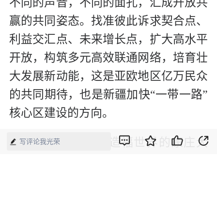
不同的声音，不同的面孔，汇成开放共
赢的共同姿态。找准彼此诉求契合点、
利益交汇点、未来增长点，扩大高水平
开放，构筑多元高效联通网络，培育壮
大发展新动能，这是亚欧地区亿万民众
的共同期待，也是新疆加快“一带一路”
核心区建设的方向。
开放是发展自身、造福世界的康庄大
写评论我光荣
道。今时今日，乌鲁木齐的街头，雪山
云海作底色，新鲜果蔬摆满摊位，丸子
汤、炒米粉、古兰丹姆冰淇淋香气漫
溢，烟火气里氤氲出安稳富饶。