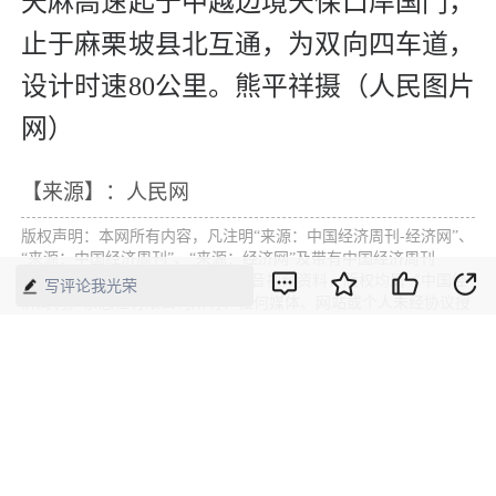
天麻高速起于中越边境天保口岸国门，
止于麻栗坡县北互通，为双向四车道，
设计时速80公里。熊平祥摄（人民图片
网）
【来源】：人民网
版权声明：本网所有内容，凡注明“来源：中国经济周刊-经济网”、
“来源：中国经济周刊”、“来源：经济网”及带有中国经济周刊
LOGO、水印的所有文字、图片和音视频资料，版权均属《中国经
写评论我光荣
济周刊》杂志社有限公司所有，任何媒体、网站或个人未经协议授
权不得转载、摘编、链接、转贴或以其他方式使用。已经协议授权
的，在下载、转载使用时必须注明“来源：中国经济周刊-经济网”、
“来源：中国经济周刊”、“来源：经济网”，不得改动标题及文字内
容，违者将依法追究责任。 凡本网注明“来源：XXX（非中国经济
周刊或经济网）”的文/图等稿件，均转载自其它媒体，转载目的在
于传递更多信息，并不代表本网赞同其观点和对其真实性负责。如
其他媒体、网站或个人转载使用，请与著作权人联系，并自负法律
责任。