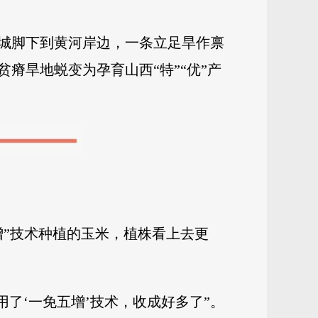
城脚下到黄河岸边，一条立足旱作禀
瘠旱地蜕变为孕育山西“特”“优”产
增”技术种植的玉米，植株看上去更
用了‘一免五增’技术，收成好多了”。