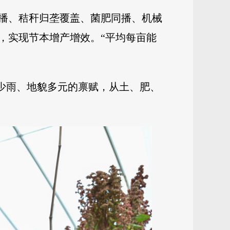
播、秸秆归垄覆盖、菌肥同播、机械
，实现节本增产增效。“平均每亩能
旱少雨、地貌多元的禀赋，从土、肥、