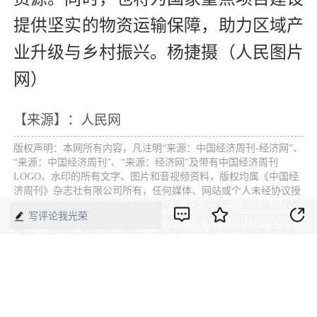
提供坚实的物资运输保障，助力区域产
业升级与乡村振兴。杨捷摄（人民图片
网）
【来源】：人民网
版权声明：本网所有内容，凡注明“来源：中国经济周刊-经济网”、
“来源：中国经济周刊”、“来源：经济网”及带有中国经济周刊
LOGO、水印的所有文字、图片和音视频资料，版权均属《中国经
济周刊》杂志社有限公司所有，任何媒体、网站或个人未经协议授
权不得转载、摘编、链接、转贴或以其他方式使用。已经协议授权
写评论我光荣
的，在下载、转载使用时必须注明“来源：中国经济周刊-经济网”、
“来源：中国经济周刊”、“来源：经济网”，不得改动标题及文字内
容，违者将依法追究责任。 凡本网注明“来源：XXX（非中国经济
周刊或经济网）”的文/图等稿件，均转载自其它媒体，转载目的在
于传递更多信息，并不代表本网赞同其观点和对其真实性负责。如
其他媒体、网站或个人转载使用，请与著作权人联系，并自负法律
责任。