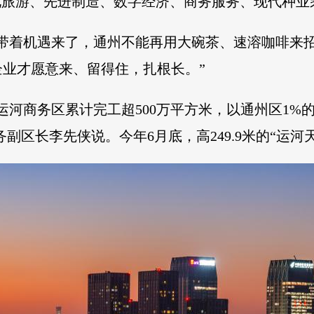
化旅游、先进制造、数字经济、商务服务、现代种业
才带着机遇来了，通州不能再用大碗茶、速溶咖啡来
业才愿意来、留得住，扎根长。”
，运河商务区累计完工超500万平方米，以通州区1%
务副区长李先侠说。今年6月底，高249.9米的“运河