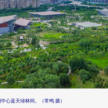
中心蓝天绿林间。（常鸣 摄）