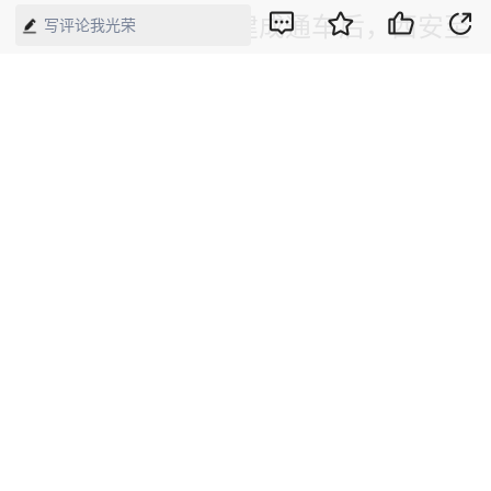
要组成部分。线路建成通车后，西安至
写评论我光荣
十堰将实现1小时内到达，对助力秦巴
山区乡村振兴、推动沿线经济社会高质
量发展具有重要意义。
新华社记者 邵瑞 摄
【来源】：新华网
版权声明：本网所有内容，凡注明“来源：中国经济周刊-经济网”、
“来源：中国经济周刊”、“来源：经济网”及带有中国经济周刊
LOGO、水印的所有文字、图片和音视频资料，版权均属《中国经
济周刊》杂志社有限公司所有，任何媒体、网站或个人未经协议授
权不得转载、摘编、链接、转贴或以其他方式使用。已经协议授权
的，在下载、转载使用时必须注明“来源：中国经济周刊-经济网”、
“来源：中国经济周刊”、“来源：经济网”，不得改动标题及文字内
容，违者将依法追究责任。 凡本网注明“来源：XXX（非中国经济