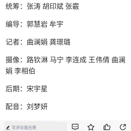
统筹：张涛 胡印斌 张霰
编导：郭慧岩 牟宇
记者：曲澜娟 龚璟璐
摄像：路钦淋 马宁 李连成 王伟倩 曲澜
娟 李相伯
后期：宋宇星
配音：刘梦妍
新华社音视频部
写评论我光荣