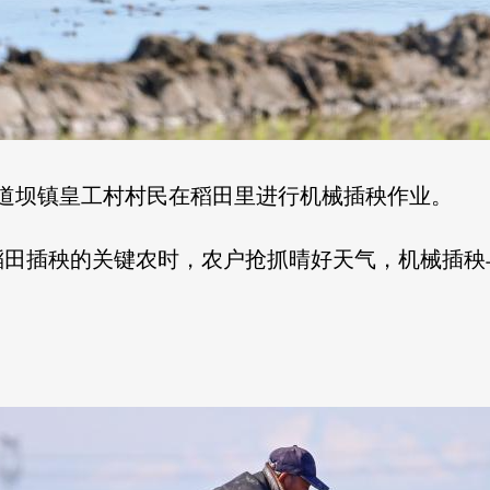
三道坝镇皇工村村民在稻田里进行机械插秧作业。
稻田插秧的关键农时，农户抢抓晴好天气，机械插秧