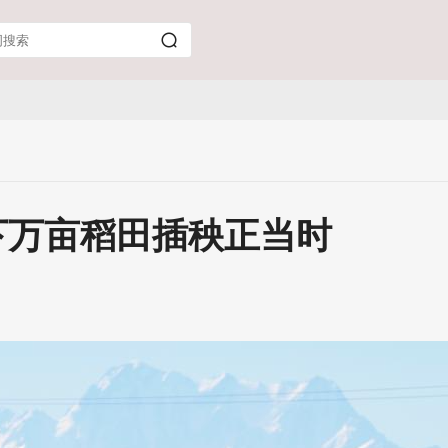
下万亩稻田插秧正当时