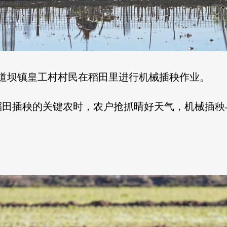
三道坝镇皇工村村民在稻田里进行机械插秧作业。
稻田插秧的关键农时，农户抢抓晴好天气，机械插秧