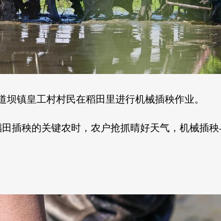
三道坝镇皇工村村民在稻田里进行机械插秧作业。
稻田插秧的关键农时，农户抢抓晴好天气，机械插秧