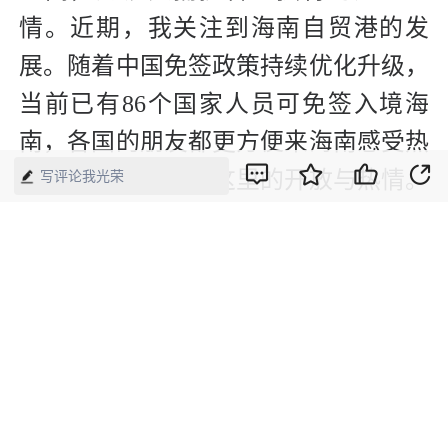
情。近期，我关注到海南自贸港的发
展。随着中国免签政策持续优化升级，
当前已有86个国家人员可免签入境海
南，各国的朋友都更方便来海南感受热
带岛屿风情，以及这里的开放与热情。
写评论我光荣
建议更多朋友到中国看看，并能渐渐了
解中国、爱上中国。
5月19日是第十六个“中国旅游日”。如
今，越来越多外国游客走进中国，在实
地游览中领略自然之美、感受人文之
韵、见证发展之变。他们从景点打卡转