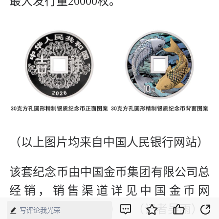
最大发行量20000枚。
（以上图片均来自中国人民银行网站）
该套纪念币由中国金币集团有限公司总
经销，销售渠道详见中国金币网
（www.chngc.net/qd）。（记者吴雨）
写评论我光荣