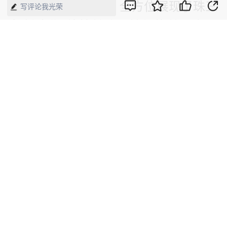
万平方米的展示馆，全方位展现了珠三
写评论我光荣
角制造业“德技兼修、精细执着、安于
淡泊”的工匠精神。
版权声明：本网所有内容，凡注明“来源：中国经济周刊-经济网”、
“来源：中国经济周刊”、“来源：经济网”及带有中国经济周刊
LOGO、水印的所有文字、图片和音视频资料，版权均属《中国经
济周刊》杂志社有限公司所有，任何媒体、网站或个人未经协议授
权不得转载、摘编、链接、转贴或以其他方式使用。已经协议授权
的，在下载、转载使用时必须注明“来源：中国经济周刊-经济网”、
“来源：中国经济周刊”、“来源：经济网”，不得改动标题及文字内
容，违者将依法追究责任。 凡本网注明“来源：XXX（非中国经济
周刊或经济网）”的文/图等稿件，均转载自其它媒体，转载目的在