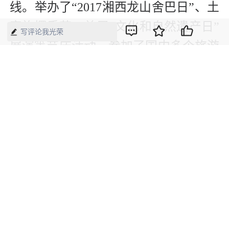
线。举办了“2017湘西龙山舍巴日”、土
家族摆手节、首届“文化和自然遗产日”
写评论我光荣
展演等节庆活动，参加了国内多个旅游
交易会和博览会，邀请或协助央视拍摄
了多个与龙山有关的专题节目。
版权声明：本网所有内容，凡注明“来源：中国经济周刊-经济网”、
“来源：中国经济周刊”、“来源：经济网”及带有中国经济周刊
LOGO、水印的所有文字、图片和音视频资料，版权均属《中国经
济周刊》杂志社有限公司所有，任何媒体、网站或个人未经协议授
权不得转载、摘编、链接、转贴或以其他方式使用。已经协议授权
的，在下载、转载使用时必须注明“来源：中国经济周刊-经济网”、
“来源：中国经济周刊”、“来源：经济网”，不得改动标题及文字内
容，违者将依法追究责任。 凡本网注明“来源：XXX（非中国经济
周刊或经济网）”的文/图等稿件，均转载自其它媒体，转载目的在
于传递更多信息，并不代表本网赞同其观点和对其真实性负责。如
其他媒体、网站或个人转载使用，请与著作权人联系，并自负法律
责任。