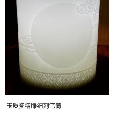
玉质瓷精雕细刻笔筒