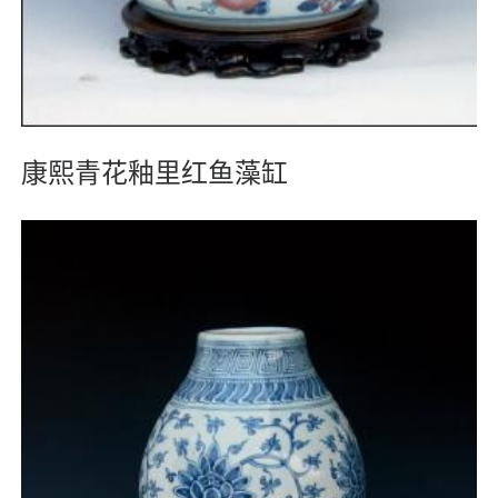
康熙青花釉里红鱼藻缸