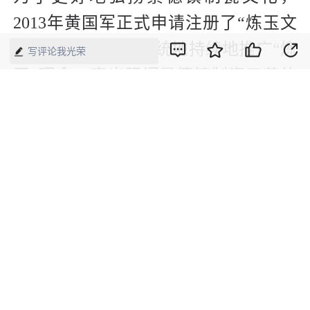
2013年黄国军正式申请注册了“炼玉文
化有限公司”开始系统地持续地推广“炼
写评论我光荣
玉”理念，突出强调景德镇制瓷工艺的
高度和独特性，并且积极探索传统陶瓷
的继承与现代生活的结合。2014和2015
年炼玉文化先后被景德镇市政府、市文
广新局、市非遗研究中心授予《景德镇
手工制瓷技艺-生产性保护示范基地》
和《非遗保护项目-传统陶瓷雕刻技艺
传承基地》。黄国军的事迹多次被央
视、国家级和省市级媒体专题报道。