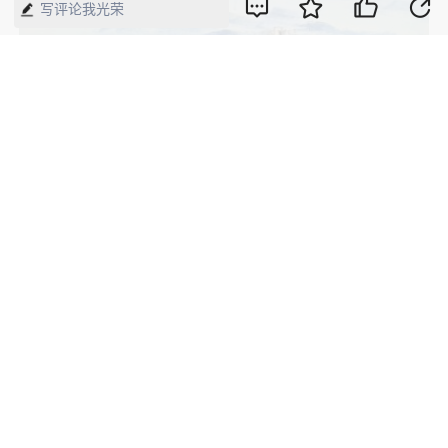
写评论我光荣
马丁民作品之二《新桃花源之一》
版权声明：本网所有内容，凡注明“来源：中国经济周刊-经济网”、
“来源：中国经济周刊”、“来源：经济网”及带有中国经济周刊
LOGO、水印的所有文字、图片和音视频资料，版权均属《中国经
济周刊》杂志社有限公司所有，任何媒体、网站或个人未经协议授
权不得转载、摘编、链接、转贴或以其他方式使用。已经协议授权
的，在下载、转载使用时必须注明“来源：中国经济周刊-经济网”、
“来源：中国经济周刊”、“来源：经济网”，不得改动标题及文字内
容，违者将依法追究责任。 凡本网注明“来源：XXX（非中国经济
周刊或经济网）”的文/图等稿件，均转载自其它媒体，转载目的在
于传递更多信息，并不代表本网赞同其观点和对其真实性负责。如
其他媒体、网站或个人转载使用，请与著作权人联系，并自负法律
责任。