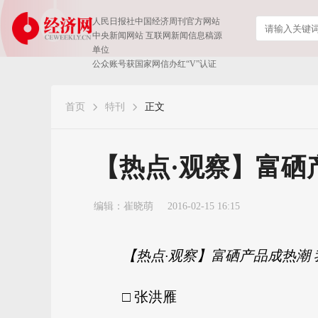
人民日报社中国经济周刊官方网站
中央新闻网站 互联网新闻信息稿源
单位
公众账号获国家网信办红“V”认证
首页
特刊
正文
【热点·观察】富硒
编辑：崔晓萌
2016-02-15 16:15
【热点·观察】富硒产品成热潮
□ 张洪雁