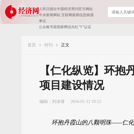
人民日报社中国经济周刊官方网站
中央新闻网站 互联网新闻信息稿源
单位
公众账号获国家网信办红“V”认证
首页
特刊
正文
【仁化纵览】环抱
项目建设情况
编辑：刘冰倩
2016-01-12 18:52
环抱丹霞山的八颗明珠——仁