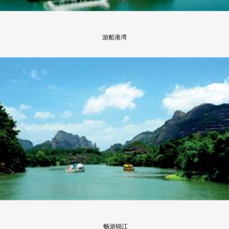
游船港湾
畅游锦江