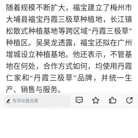
随着规模不断扩大，福宝建立了梅州市
大埔县福宝丹霞三极草种植地，长江镇
松散式种植基地等跨区域“丹霞三极草”
种植区。吴昊龙透露，福宝还拟在广州
增城设立种植基地。他还表示，不管基
地在何处，合作方式如何，均使用丹霞
仁家和“丹霞三极草”品牌，并统一生
产、销售与服务。
写评论我光荣
版权声明：本网所有内容，凡注明“来源：中国经济周刊-经济网”、
“来源：中国经济周刊”、“来源：经济网”及带有中国经济周刊
LOGO、水印的所有文字、图片和音视频资料，版权均属《中国经
济周刊》杂志社有限公司所有，任何媒体、网站或个人未经协议授
权不得转载、摘编、链接、转贴或以其他方式使用。已经协议授权