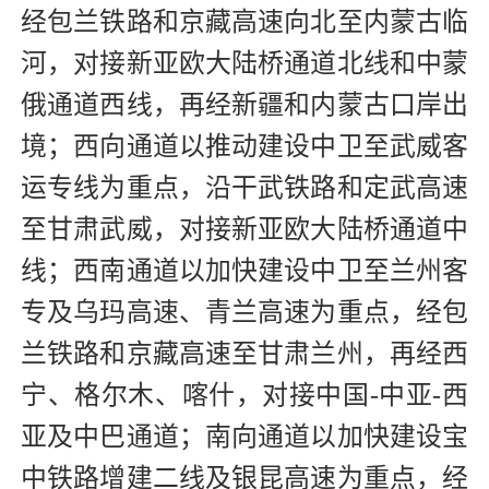
经包兰铁路和京藏高速向北至内蒙古临
河，对接新亚欧大陆桥通道北线和中蒙
俄通道西线，再经新疆和内蒙古口岸出
境；西向通道以推动建设中卫至武威客
运专线为重点，沿干武铁路和定武高速
至甘肃武威，对接新亚欧大陆桥通道中
线；西南通道以加快建设中卫至兰州客
专及乌玛高速、青兰高速为重点，经包
兰铁路和京藏高速至甘肃兰州，再经西
宁、格尔木、喀什，对接中国-中亚-西
亚及中巴通道；南向通道以加快建设宝
中铁路增建二线及银昆高速为重点，经