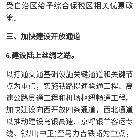
受自治区给予综合保税区相关优惠政
策。
三、加快建设开放通道
6.建设陆上丝绸之路。
以打通交通基础设施关键通道和关键节
点为重点，实施铁路提速联通工程、高
速公路贯通工程和机场枢纽畅通工程。
加快建设向西开放四条通道，西北通道
以推动建设乌银高速、京呼银兰客运专
线、银川(中卫)至乌力吉铁路为重点，