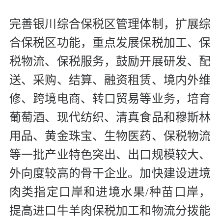
完善银川综合保税区管理体制，扩展综
合保税区功能，重点发展保税加工、保
税物流、保税服务，鼓励开展研发、配
送、采购、结算、融资租赁、境内外维
修、跨境电商、转口贸易等业务，培育
葡萄酒、现代纺织、清真食品和穆斯林
用品、黄金珠宝、生物医药、保税物流
等一批产业特色突出、出口规模较大、
外向度较高的骨干企业。加快建设进境
肉类指定口岸和进境水果/种苗口岸，
提高进口牛羊肉保税加工和物流分拨能