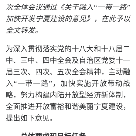
次全体会议通过《关于融入“一带一路”
加快开发宁夏建设的意见》，在此予以
全文转发。
为深入贯彻落实党的十八大和十八届二
中、三中、四中全会及自治区党委十一
届三次、四次、五次全会精神，主动融
入“一带一路”，加快实施开放带动战
略，努力构建内陆开放型经济新体制，
全面推进开放富裕和谐美丽宁夏建设，
提出如下意见。