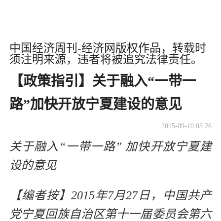
中国经济周刊-经济网版权作品，转载时
须注明来源，违者将被追究法律责任。
【政策指引】关于融入“一带一
路”加快开放宁夏建设的意见
2015-09-10 03:26
关于融入“一带一路” 加快开放宁夏建
设的意见
【编者按】2015年7月27日，中国共产
党宁夏回族自治区第十一届委员会第六