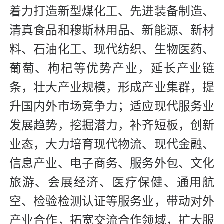
着力打造新型煤化工、先进装备制造、
清真食品和穆斯林用品、新能源、新材
料、石油化工、现代纺织、生物医药、
葡萄、枸杞等优势产业，延长产业链
条，壮大产业规模，形成产业集群，提
升国内外市场竞争力；适应现代服务业
发展趋势，挖掘潜力，补齐短板，创新
业态，大力培育现代物流、现代金融、
信息产业、电子商务、服务外包、文化
旅游、会展经济、医疗保健、通用航
空、检验检测认证等服务业，带动对外
产业合作，拓宽交流合作领域，扩大服