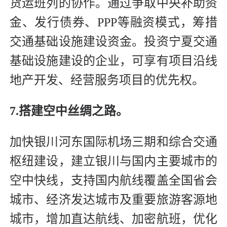
货运班列的协作。通过争取中央补助资
金、发行债券、PPP等融资模式，筹措
交通基础设施建设资金。投资宁夏交通
基础设施建设的企业，可享有项目沿线
地产开发、经营服务项目的优先权。
7.搭建空中丝绸之路。
加快银川河东国际机场三期和综合交通
枢纽建设，建立银川与国内主要城市的
空中快线，支持国内航线覆盖全国省会
城市、经济发达城市及重要旅游客源地
城市，增加直达航线、加密航班，优化