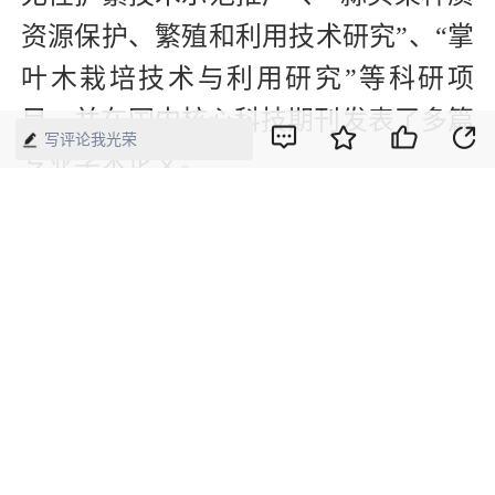
资源保护、繁殖和利用技术研究”、“掌
叶木栽培技术与利用研究”等科研项
目，并在国内核心科技期刊发表了多篇
写评论我光荣
专业学术论文。
建立岑王老山珍稀濒危和特有物种繁育
研究中心，完善黑颈长尾雉、掌叶木、
蒜头果等珍稀动植物培育基地，恢复和
发展珍稀野生动植物资源。
此外，为提高保护区的知名度和美誉
度，保护区管理局加强新闻媒体宣传及