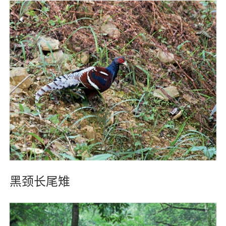
黑颈长尾雉