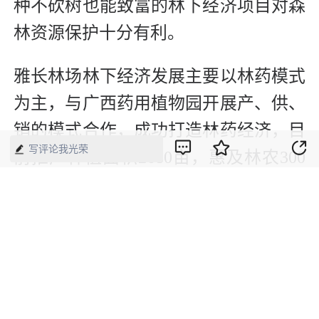
种不砍树也能致富的林下经济项目对森
林资源保护十分有利。
雅长林场林下经济发展主要以林药模式
为主，与广西药用植物园开展产、供、
销的模式合作，成功打造林药经济，目
写评论我光荣
前推广种植面积2680亩，惠及林农300
人，预计人均每年收入1.16万元。
作为生态公益型国有林场，雅长林场除
牢牢抓住生态保护建设这个重点外，努
力培育速丰林、林下经济和花卉三个基
地，打造好两个龙头企业，即广西春天