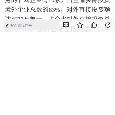
务的非公企业有10家，占全省实际投资
境外企业总数的83%，对外直接投资额
达4677万美元，占全省对外直接投资总
写评论我光荣
额的79%。投资区域包括美国、加拿
大、澳大利亚、哈萨克斯坦、阿联酋等
国家，投资行业涉及房地产开发、加工
制造、文化体育、批发贸易、采矿业、
页岩油气开发等行业。
版权声明：本网所有内容，凡注明“来源：中国经济周刊-经济网”、
“来源：中国经济周刊”、“来源：经济网”及带有中国经济周刊
LOGO、水印的所有文字、图片和音视频资料，版权均属《中国经
济周刊》杂志社有限公司所有，任何媒体、网站或个人未经协议授
权不得转载、摘编、链接、转贴或以其他方式使用。已经协议授权
的，在下载、转载使用时必须注明“来源：中国经济周刊-经济网”、
“来源：中国经济周刊”、“来源：经济网”，不得改动标题及文字内