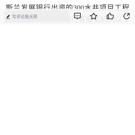
斯兰发展银行出资的300水井项目工程
写评论我光荣
以来，承担由世界银行等援助机构以及
联合国儿童基金会等国际组织出资的近
百个项目，在非洲打井8000余眼，建设
卫生院、学校20多所，挣回外汇上亿美
元，在非洲民生领域发挥重要作用。
版权声明：本网所有内容，凡注明“来源：中国经济周刊-经济网”、
“来源：中国经济周刊”、“来源：经济网”及带有中国经济周刊
LOGO、水印的所有文字、图片和音视频资料，版权均属《中国经
济周刊》杂志社有限公司所有，任何媒体、网站或个人未经协议授
权不得转载、摘编、链接、转贴或以其他方式使用。已经协议授权
的，在下载、转载使用时必须注明“来源：中国经济周刊-经济网”、
“来源：中国经济周刊”、“来源：经济网”，不得改动标题及文字内
容，违者将依法追究责任。 凡本网注明“来源：XXX（非中国经济
周刊或经济网）”的文/图等稿件，均转载自其它媒体，转载目的在